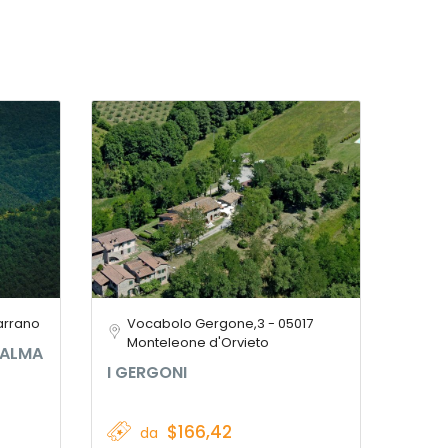
Parrano
Vocabolo Gergone,3 - 05017
Monteleone d'Orvieto
’ALMA
I GERGONI
$166,42
da