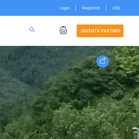
Login
Registrati
USD
Search
for:
DIVENTA PARTNER
Search Button