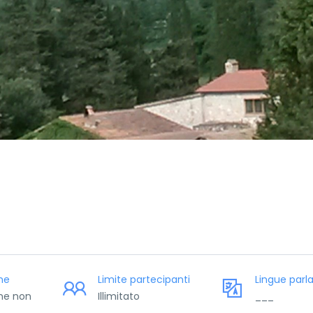
ne
Limite partecipanti
Lingue parl
ne non
Illimitato
___