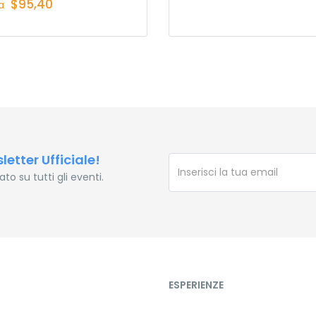
$95,40
a
sletter Ufficiale!
o su tutti gli eventi.
ESPERIENZE