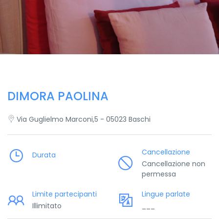
DIMORA PAOLINA
Via Guglielmo Marconi,5 - 05023 Baschi
Cancellazione
Durata
Cancellazione non
permessa
Limite partecipanti
Lingue parlate
Illimitato
___