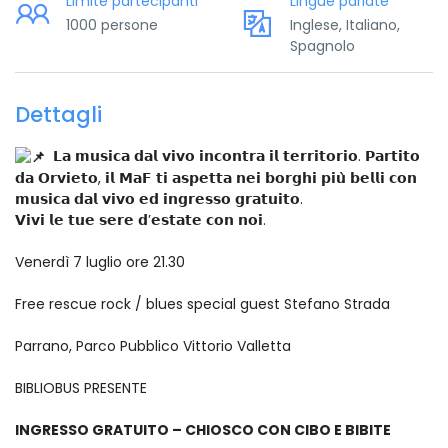
Limite partecipanti
Lingue parlate
1000 persone
Inglese, Italiano,
Spagnolo
Dettagli
𝗟𝗮 𝗺𝘂𝘀𝗶𝗰𝗮 𝗱𝗮𝗹 𝘃𝗶𝘃𝗼 𝗶𝗻𝗰𝗼𝗻𝘁𝗿𝗮 𝗶𝗹 𝘁𝗲𝗿𝗿𝗶𝘁𝗼𝗿𝗶𝗼. 𝗣𝗮𝗿𝘁𝗶𝘁𝗼
𝗱𝗮 𝗢𝗿𝘃𝗶𝗲𝘁𝗼, 𝗶𝗹 𝗠𝗮𝗙 𝘁𝗶 𝗮𝘀𝗽𝗲𝘁𝘁𝗮 𝗻𝗲𝗶 𝗯𝗼𝗿𝗴𝗵𝗶 𝗽𝗶𝘂̀ 𝗯𝗲𝗹𝗹𝗶 𝗰𝗼𝗻
𝗺𝘂𝘀𝗶𝗰𝗮 𝗱𝗮𝗹 𝘃𝗶𝘃𝗼 𝗲𝗱 𝗶𝗻𝗴𝗿𝗲𝘀𝘀𝗼 𝗴𝗿𝗮𝘁𝘂𝗶𝘁𝗼.
𝗩𝗶𝘃𝗶 𝗹𝗲 𝘁𝘂𝗲 𝘀𝗲𝗿𝗲 𝗱’𝗲𝘀𝘁𝗮𝘁𝗲 𝗰𝗼𝗻 𝗻𝗼𝗶.
Venerdì 7 luglio ore 21.30
Free rescue rock / blues special guest Stefano Strada
Parrano, Parco Pubblico Vittorio Valletta
BIBLIOBUS PRESENTE
INGRESSO GRATUITO – CHIOSCO CON CIBO E BIBITE