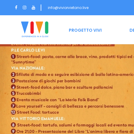
info@viviorvietano.live
HOME
PROGETTO VIVI
D