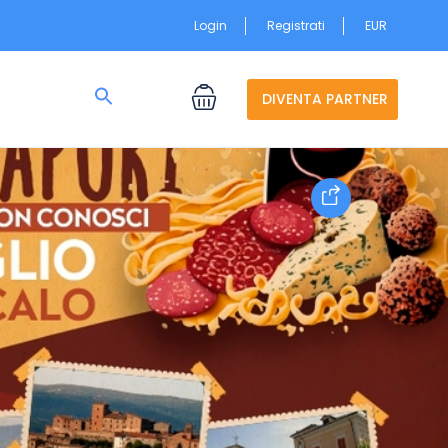
Login
Registrati
EUR
Search
for:
DIVENTA PARTNER
Search Button