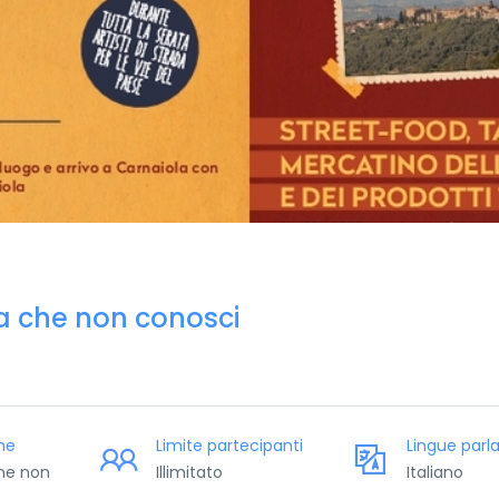
ia che non conosci
ne
Limite partecipanti
Lingue parl
ne non
Illimitato
Italiano