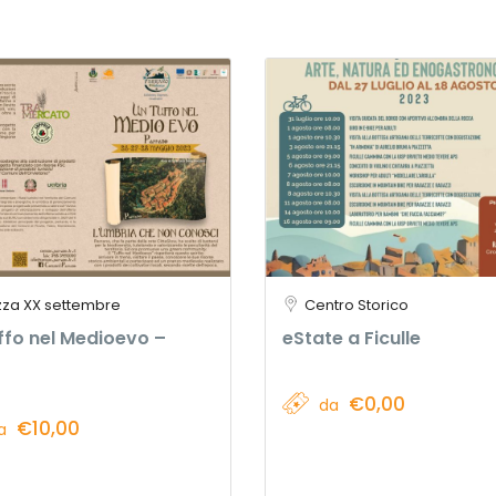
zza XX settembre
Centro Storico
ffo nel Medioevo –
eState a Ficulle
€0,00
da
€10,00
a