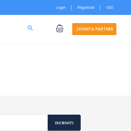
Login
Registrati
USD
Search
for:
DIVENTA PARTNER
Search Button