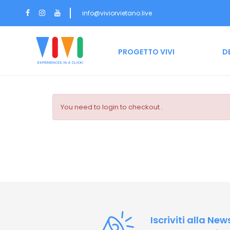
info@viviorvietano.live
HOME
PROGETTO VIVI
D
You need to login to checkout .
Iscriviti alla New