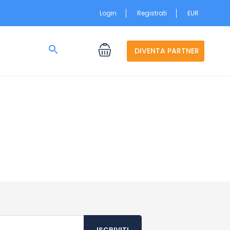
Login
Registrati
EUR
Search
for:
DIVENTA PARTNER
Search Button