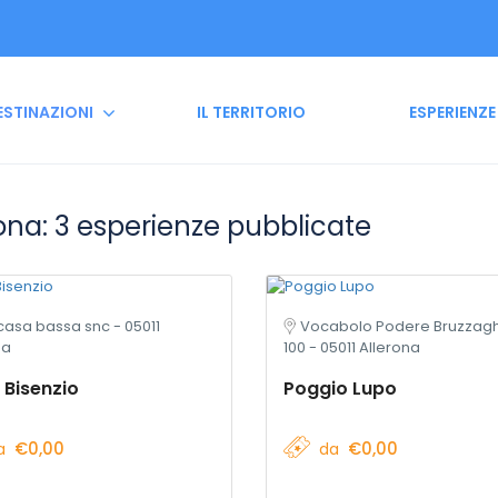
ESTINAZIONI
IL TERRITORIO
ESPERIENZE
ona: 3 esperienze pubblicate
 casa bassa snc - 05011
Vocabolo Podere Bruzzag
na
100 - 05011 Allerona
 Bisenzio
Poggio Lupo
€0,00
€0,00
a
da