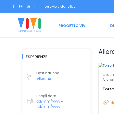
info@viviorvietano.live
HOME
PROGETTO VIVI
D
Aller
ESPERIENZE
Destinazione
loc.
Allero
Torre
Scegli data
dd/mm/yyyy
-
d
dd/mm/yyyy