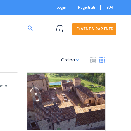
Login
Registrati
EUR
Search
for:
DIVENTA PARTNER
Search Button
Ordina
heto