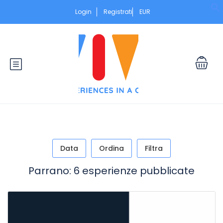
Login
Registrati
EUR
S
Data
Ordina
Filtra
Parrano: 6 esperienze pubblicate