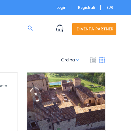
Login
Registrati
EUR
Search
for:
DIVENTA PARTNER
Search Button
Ordina
heto