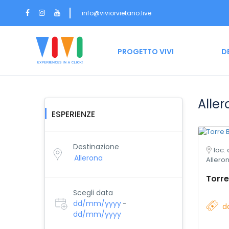
info@viviorvietano.live
HOME
PROGETTO VIVI
D
Aller
ESPERIENZE
Destinazione
loc.
Allero
Torre
Scegli data
dd/mm/yyyy
-
d
dd/mm/yyyy