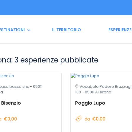
ESTINAZIONI
IL TERRITORIO
ESPERIENZE
ona: 3 esperienze pubblicate
 casa bassa snc - 05011
Vocabolo Podere Bruzzag
na
100 - 05011 Allerona
 Bisenzio
Poggio Lupo
€0,00
€0,00
a
da