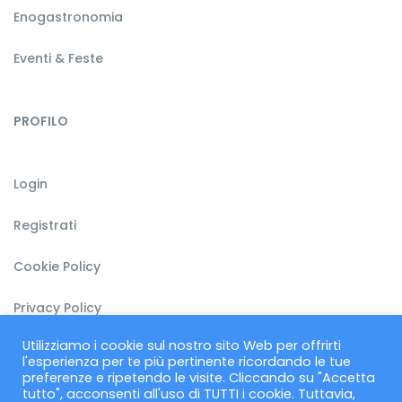
Enogastronomia
Eventi & Feste
PROFILO
Login
Registrati
Cookie Policy
Privacy Policy
Utilizziamo i cookie sul nostro sito Web per offrirti
Termini & Condizioni
l'esperienza per te più pertinente ricordando le tue
preferenze e ripetendo le visite. Cliccando su "Accetta
tutto", acconsenti all'uso di TUTTI i cookie. Tuttavia,