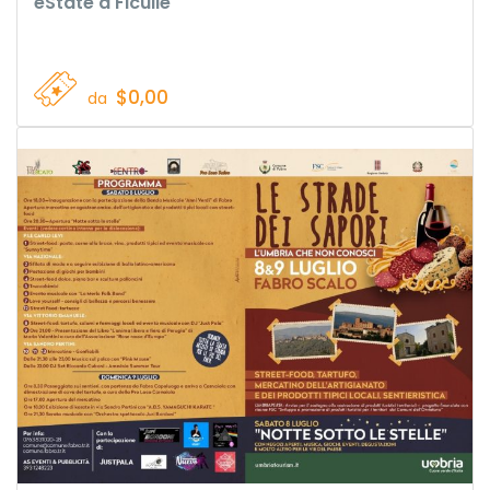
eState a Ficulle
$0,00
da