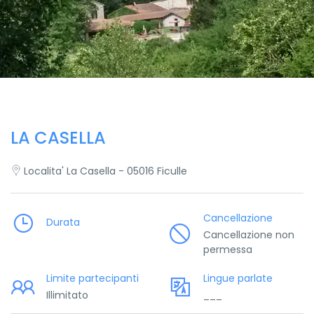
LA CASELLA
Localita' La Casella - 05016 Ficulle
Cancellazione
Durata
Cancellazione non
permessa
Limite partecipanti
Lingue parlate
Illimitato
___