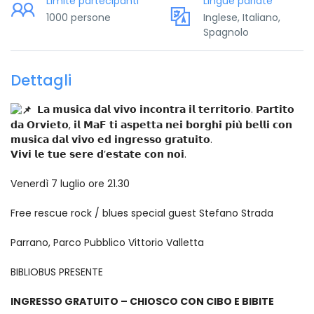
Limite partecipanti
Lingue parlate
1000 persone
Inglese, Italiano,
Spagnolo
Dettagli
𝗟𝗮 𝗺𝘂𝘀𝗶𝗰𝗮 𝗱𝗮𝗹 𝘃𝗶𝘃𝗼 𝗶𝗻𝗰𝗼𝗻𝘁𝗿𝗮 𝗶𝗹 𝘁𝗲𝗿𝗿𝗶𝘁𝗼𝗿𝗶𝗼. 𝗣𝗮𝗿𝘁𝗶𝘁𝗼
𝗱𝗮 𝗢𝗿𝘃𝗶𝗲𝘁𝗼, 𝗶𝗹 𝗠𝗮𝗙 𝘁𝗶 𝗮𝘀𝗽𝗲𝘁𝘁𝗮 𝗻𝗲𝗶 𝗯𝗼𝗿𝗴𝗵𝗶 𝗽𝗶𝘂̀ 𝗯𝗲𝗹𝗹𝗶 𝗰𝗼𝗻
𝗺𝘂𝘀𝗶𝗰𝗮 𝗱𝗮𝗹 𝘃𝗶𝘃𝗼 𝗲𝗱 𝗶𝗻𝗴𝗿𝗲𝘀𝘀𝗼 𝗴𝗿𝗮𝘁𝘂𝗶𝘁𝗼.
𝗩𝗶𝘃𝗶 𝗹𝗲 𝘁𝘂𝗲 𝘀𝗲𝗿𝗲 𝗱’𝗲𝘀𝘁𝗮𝘁𝗲 𝗰𝗼𝗻 𝗻𝗼𝗶.
Venerdì 7 luglio ore 21.30
Free rescue rock / blues special guest Stefano Strada
Parrano, Parco Pubblico Vittorio Valletta
BIBLIOBUS PRESENTE
INGRESSO GRATUITO – CHIOSCO CON CIBO E BIBITE