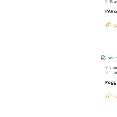
Stra
PARZ
d
Voc
100 - 0
Pogg
d