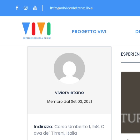
info@viviorvietano.live
HOME
PROGETTO VIVI
D
ESPERIE
viviorvietano
Membro dal Set 03, 2021
Indirizzo:
Corso Umberto I, 158, C
ava de' Tirreni, Italia