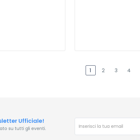
1
2
3
4
sletter Ufficiale!
o su tutti gli eventi.