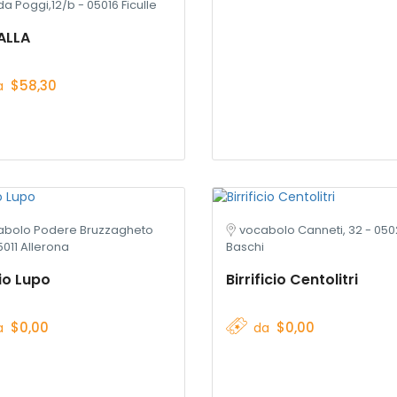
da Poggi,12/b - 05016 Ficulle
ALLA
$58,30
a
abolo Podere Bruzzagheto
vocabolo Canneti, 32 - 05
5011 Allerona
Baschi
io Lupo
Birrificio Centolitri
$0,00
$0,00
a
da